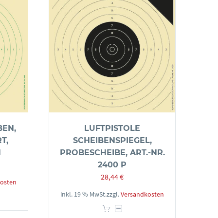
BEN,
LUFTPISTOLE
T,
SCHEIBENSPIEGEL,
N
PROBESCHEIBE, ART.-NR.
2400 P
28,44
€
osten
inkl. 19 % MwSt.
zzgl.
Versandkosten