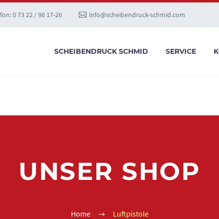
fon: 0 73 22 / 96 17-26
info@scheibendruck-schmid.com
SCHEIBENDRUCK SCHMID
SERVICE
K
UNSER SHOP
Home
Luftpistole