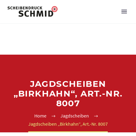
JAGDSCHEIBEN
„BIRKHAHN“, ART.-NR.
8007
Home
Jagdscheiben
Jagdscheiben „Birkhahn“, Art.-Nr. 8007