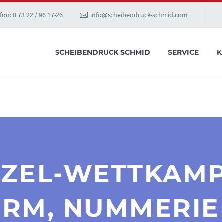
fon: 0 73 22 / 96 17-26
info@scheibendruck-schmid.com
SCHEIBENDRUCK SCHMID
SERVICE
K
NZEL-WETTKAM
RM, NUMMERIER