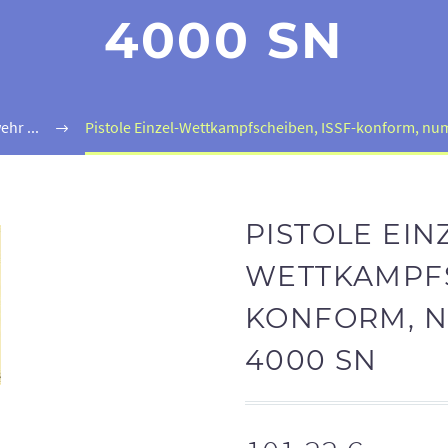
4000 SN
ehr ...
Pistole Einzel-Wettkampfscheiben, ISSF-konform, numm
PISTOLE EIN
WETTKAMPFS
KONFORM, N
4000 SN