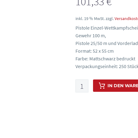
101,33
€
inkl. 19 % MwSt.
zzgl.
Versandkost
Pistole Einzel-Wettkampfschei
Gewehr 100 m,
Pistole 25/50 m und Vorderlad
Format: 52 x 55 cm
Farbe: Mattschwarz bedruckt
Verpackungseinheit: 250 Stüc
Pistole
IN DEN WAR
Einzel-
Wettkampfscheiben,
ISSF-
konform,
nummeriert,
Art.-
Nr.