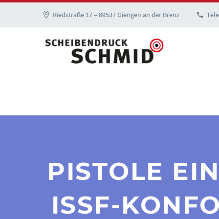
Riedstraße 17 – 89537 Giengen an der Brenz
Tele
PISTOLE EI
ISSF-KONFO