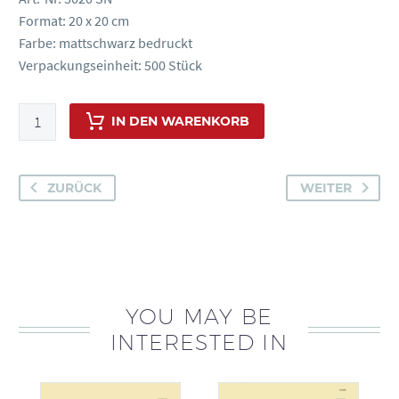
Format: 20 x 20 cm
Farbe: mattschwarz bedruckt
Verpackungseinheit: 500 Stück
Kleinkaliber
IN DEN WARENKORB
Einsteckscheiben,
ISSF-
konform,
ZURÜCK
WEITER
nummeriert,
Art.-
Nr.
3020
SN
YOU MAY BE
Menge
INTERESTED IN