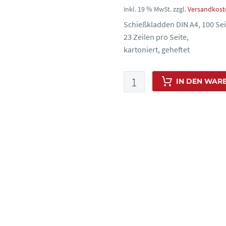
inkl. 19 % MwSt.
zzgl.
Versandkost
Schießkladden DIN A4, 100 Seit
23 Zeilen pro Seite,
kartoniert, geheftet
Schießkladden
IN DEN WAR
DIN
A4,
100
Seiten,
kartonierter
Umschlag,
Art.-
Nr.
9930
Menge