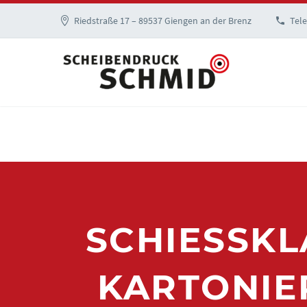
Riedstraße 17 – 89537 Giengen an der Brenz
Tele
SCHIESSKLA
ARTONIERT