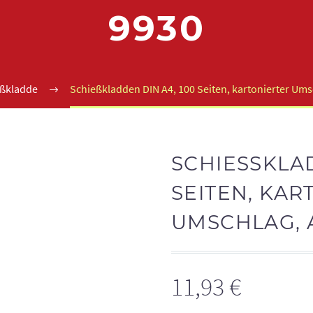
930
ßkladde
Schießkladden DIN A4, 100 Seiten, kartonierter Umsc
SCHIESSKLADD
EITEN, KART
MSCHLAG, AR
11,93
€