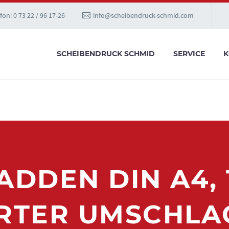
fon: 0 73 22 / 96 17-26
info@scheibendruck-schmid.com
SCHEIBENDRUCK SCHMID
SERVICE
K
DDEN DIN A4, 10
ER UMSCHLAG, 